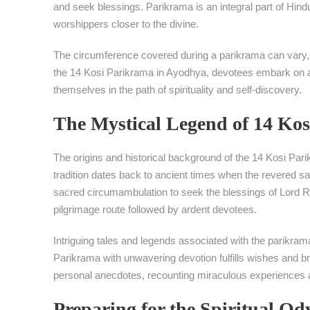
and seek blessings. Parikrama is an integral part of Hindu 
worshippers closer to the divine.
The circumference covered during a parikrama can vary, r
the 14 Kosi Parikrama in Ayodhya, devotees embark on a
themselves in the path of spirituality and self-discovery.
The Mystical Legend of 14 Ko
The origins and historical background of the 14 Kosi Pari
tradition dates back to ancient times when the revered sa
sacred circumambulation to seek the blessings of Lord 
pilgrimage route followed by ardent devotees.
Intriguing tales and legends associated with the parikrama 
Parikrama with unwavering devotion fulfills wishes and b
personal anecdotes, recounting miraculous experiences an
Preparing for the Spiritual Od