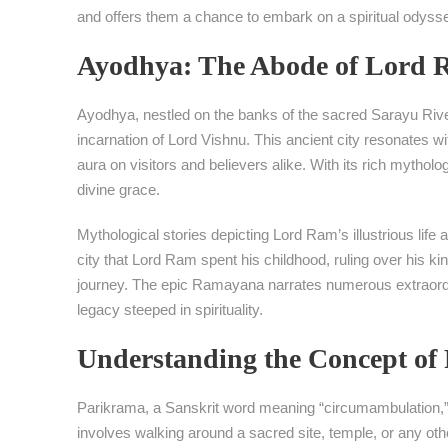
and offers them a chance to embark on a spiritual odyssey
Ayodhya: The Abode of Lord
Ayodhya, nestled on the banks of the sacred Sarayu River
incarnation of Lord Vishnu. This ancient city resonates wit
aura on visitors and believers alike. With its rich myth
divine grace.
Mythological stories depicting Lord Ram’s illustrious life a
city that Lord Ram spent his childhood, ruling over his ki
journey. The epic Ramayana narrates numerous extraordin
legacy steeped in spirituality.
Understanding the Concept of
Parikrama, a Sanskrit word meaning “circumambulation,” s
involves walking around a sacred site, temple, or any oth