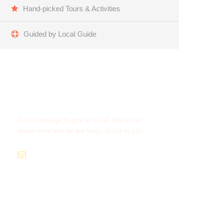
Hand-picked Tours & Activities
Guided by Local Guide
Get a Question?
Do not hesitage to give us a call. We are an
expert team and we are happy to talk to you.
hi@ayodhya-travel.com